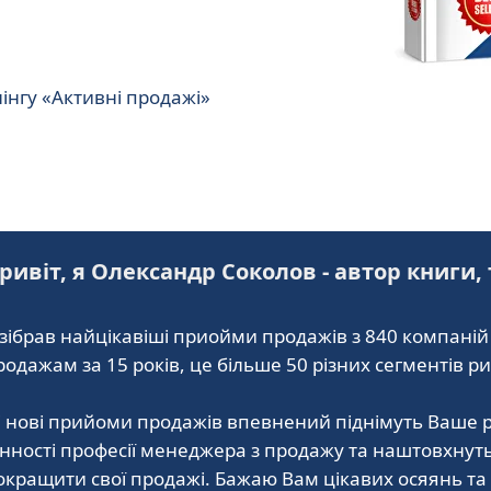
нінгу «Активні продажі»
ривіт, я Олександр Соколов - автор книги,
 зібрав найцікавіші приойми продажів з 840 компаній 
родажам за 15 років, це більше 50 різних сегментів ри
і нові прийоми продажів впевнений піднімуть Ваше р
інності професії менеджера з продажу та наштовхнуть В
окращити свої продажі. Бажаю Вам цікавих осяянь та