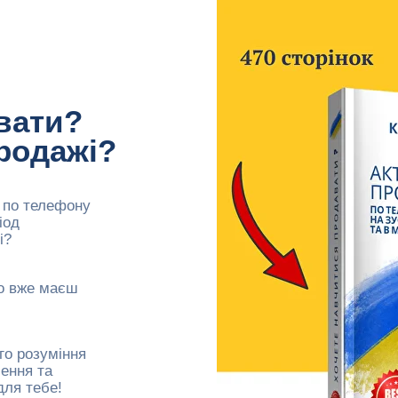
вати?
родажі?
 по телефону
іод
і?
бо вже маєш
го розуміння
чення та
для тебе!