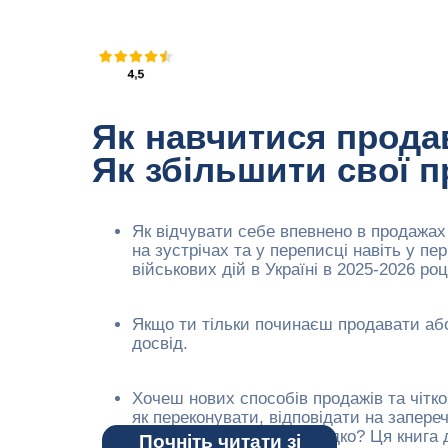
Як навчитися прода
Як збільшити свої п
Як відчувати себе впевнено в продажах
на зустрічах та у переписці навіть у пер
військових дій в Україні в 2025-2026 роц
Якщо ти тільки починаєш продавати а
досвід.
Хочеш нових способів продажів та чітко
як переконувати, відповідати на запере
продавати багато та швидко? Ця книга 
Почніть читати зі