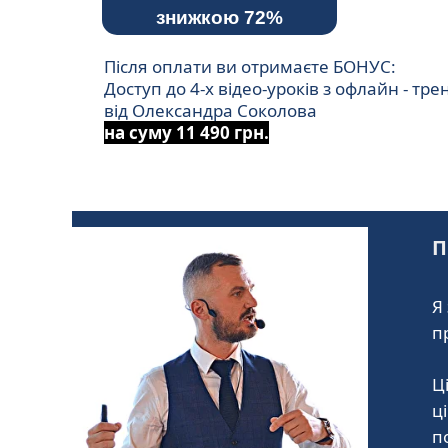
знижкою 72%
Після оплати ви отримаєте БОНУС:
Доступ до 4-х відео-уроків з офлайн - тре
від Олександра Соколова
на суму 11 490 грн.
П
Я
п
Ц
ц
п