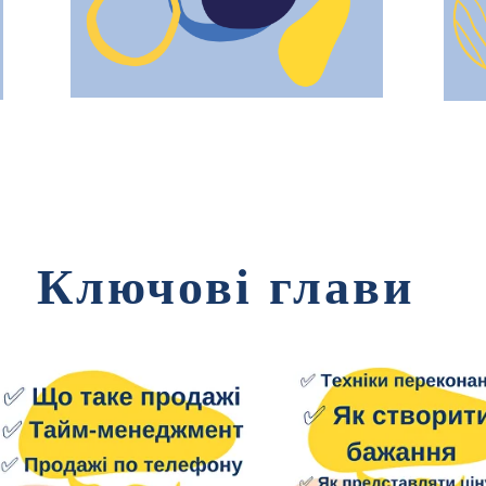
Ключові глави
Ви знайдете відповіді на 
цікавили понад 12 000 про
сегментів ринку що пройш
автора на тренінгах