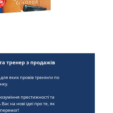
 та тренер з продажів
для яких провів тренінги по
нку.
озуміння престижності та
ас на нові ідеї про те, як
 перемог!