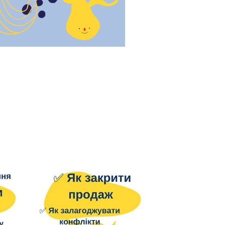
питання які
давців з 50
ли навчання у