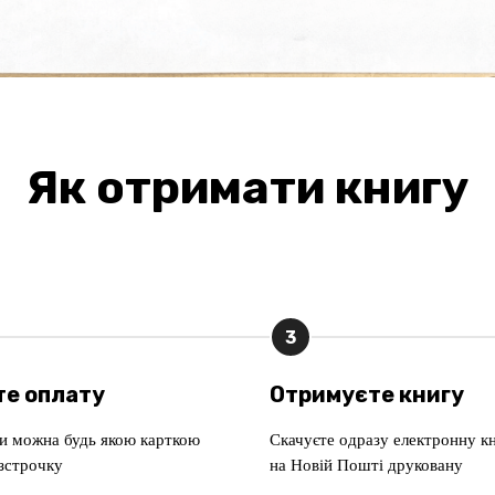
Як отримати книгу
3
те оплату
Отримуєте книгу
и можна будь якою карткою
Скачуєте одразу електронну кн
озстрочку
на Новій Пошті друковану