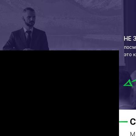
НЕ 
посм
это 
С
М