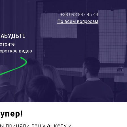
+38 093 887 45 44
По всем вопросам
ЗАБУДЬТЕ
отрите
короткое видео
упер!
ы приняли вашу анкету и