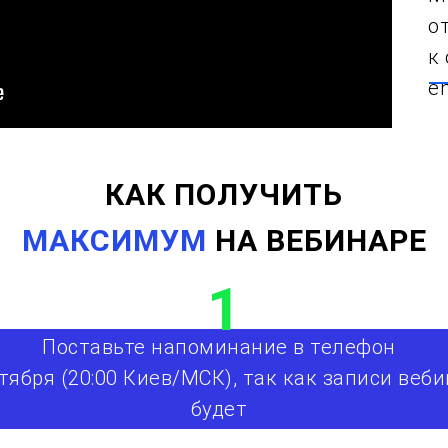
о
к
e
КАК ПОЛУЧИТЬ
МАКСИМУМ
НА ВЕБИНАРЕ
1
Поставьте напоминание в телефон
тября (20:00 Киев/МСК), так как записи веб
будет
и вы не хотите пропустить ценный контент.