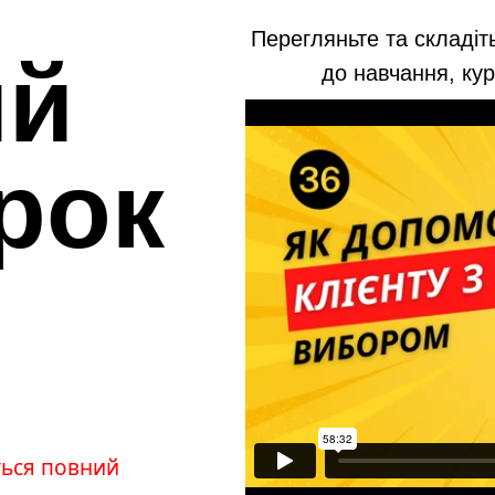
Перегляньте та складіт
ий
до навчання, кур
рок
ться повний