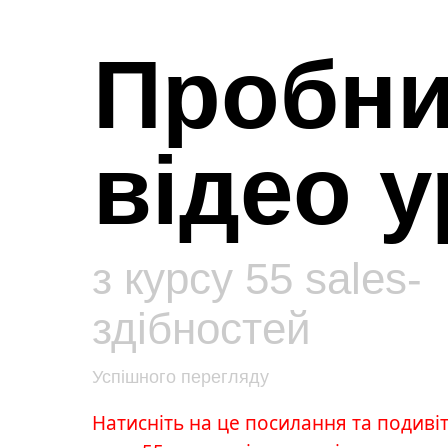
Пробн
відео у
з курсу 55 sales-
здібностей
Успішного перегляду
Натисніть на це посилання та подиві